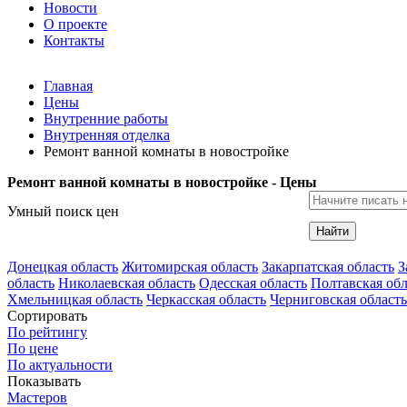
Новости
О проекте
Контакты
Главная
Цены
Внутренние работы
Внутренняя отделка
Ремонт ванной комнаты в новостройке
Ремонт ванной комнаты в новостройке - Цены
Умный поиск цен
Найти
Донецкая область
Житомирская область
Закарпатская область
З
область
Николаевская область
Одесская область
Полтавская обл
Хмельницкая область
Черкасская область
Черниговская область
Сортировать
По рейтингу
По цене
По актуальности
Показывать
Мастеров