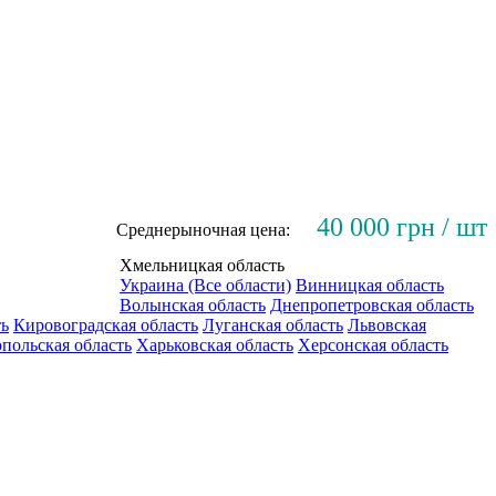
40 000 грн / шт
Среднерыночная цена:
Хмельницкая область
Украина (Все области)
Винницкая область
Волынская область
Днепропетровская область
ть
Кировоградская область
Луганская область
Львовская
польская область
Харьковская область
Херсонская область