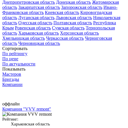
Днепропетровская область
Донецкая область
Житомирская
область
Закарпатская область
Запорожская область
Ивано-
Франковская область
Киевская область
Кировоградская
область
Луганская область
Львовская область
Николаевская
область
Одесская область
Полтавская область
Республика
Крым
Ровенская область
Сумская область
Тернопольская
область
Харьковская область
Херсонская область
Хмельницкая область
Черкасская область
Черниговская
область
Черновицкая область
Сортировать
По рейтингу
По цене
По актуальности
Показывать
Мастеров
Бригады
Компании
оффлайн
Компания "VVV remont"
Рейтинг:
Харьковская область