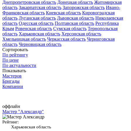
Днепропетровская область
Донецкая область
Житомирская
область
Закарпатская область
Запорожская область
Ивано-
Франковская область
Киевская область
Кировоградская
область
Луганская область
Львовская область
Николаевская
область
Одесская область
Полтавская область
Республика
Крым
Ровенская область
Сумская область
Тернопольская
область
Харьковская область
Херсонская область
Хмельницкая область
Черкасская область
Черниговская
область
Черновицкая область
Сортировать
По рейтингу
По цене
По актуальности
Показывать
Мастеров
Бригады
Компании
оффлайн
Мастер "Александр"
Рейтинг:
Харьковская область