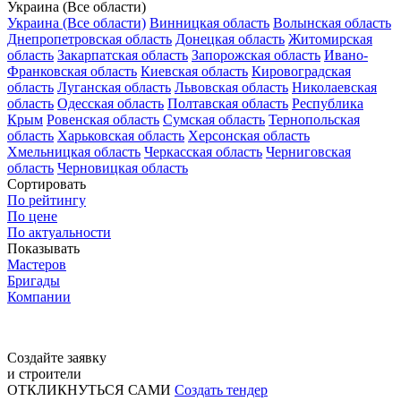
Украина (Все области)
Украина (Все области)
Винницкая область
Волынская область
Днепропетровская область
Донецкая область
Житомирская
область
Закарпатская область
Запорожская область
Ивано-
Франковская область
Киевская область
Кировоградская
область
Луганская область
Львовская область
Николаевская
область
Одесская область
Полтавская область
Республика
Крым
Ровенская область
Сумская область
Тернопольская
область
Харьковская область
Херсонская область
Хмельницкая область
Черкасская область
Черниговская
область
Черновицкая область
Сортировать
По рейтингу
По цене
По актуальности
Показывать
Мастеров
Бригады
Компании
Создайте заявку
и строители
ОТКЛИКНУТЬСЯ САМИ
Создать тендер