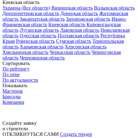
Киевская область
Украина (Все области)
Винницкая область
Волынская область
Днепропетровская область
Донецкая область
Житомирская
область
Закарпатская область
Запорожская область
Ивано-
Франковская область
Киевская область
Кировоградская
область
Луганская область
Львовская область
Николаевская
область
Одесская область
Полтавская область
Республика
Крым
Ровенская область
Сумская область
Тернопольская
область
Харьковская область
Херсонская область
Хмельницкая область
Черкасская область
Черниговская
область
Черновицкая область
Сортировать
По рейтингу
По цене
По актуальности
Показывать
Мастеров
Бригады
Компании
Создайте заявку
и строители
ОТКЛИКНУТЬСЯ САМИ
Создать тендер