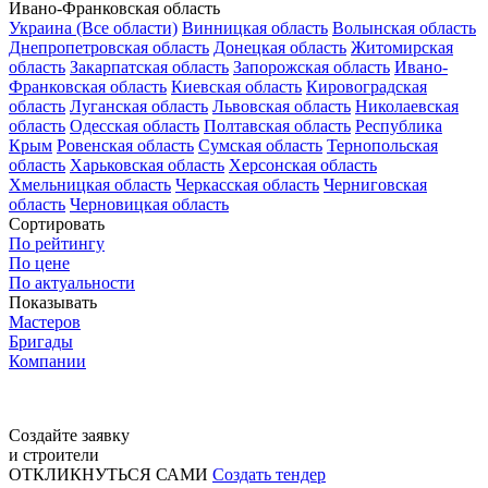
Ивано-Франковская область
Украина (Все области)
Винницкая область
Волынская область
Днепропетровская область
Донецкая область
Житомирская
область
Закарпатская область
Запорожская область
Ивано-
Франковская область
Киевская область
Кировоградская
область
Луганская область
Львовская область
Николаевская
область
Одесская область
Полтавская область
Республика
Крым
Ровенская область
Сумская область
Тернопольская
область
Харьковская область
Херсонская область
Хмельницкая область
Черкасская область
Черниговская
область
Черновицкая область
Сортировать
По рейтингу
По цене
По актуальности
Показывать
Мастеров
Бригады
Компании
Создайте заявку
и строители
ОТКЛИКНУТЬСЯ САМИ
Создать тендер