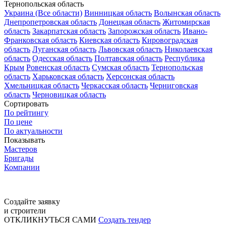
Тернопольская область
Украина (Все области)
Винницкая область
Волынская область
Днепропетровская область
Донецкая область
Житомирская
область
Закарпатская область
Запорожская область
Ивано-
Франковская область
Киевская область
Кировоградская
область
Луганская область
Львовская область
Николаевская
область
Одесская область
Полтавская область
Республика
Крым
Ровенская область
Сумская область
Тернопольская
область
Харьковская область
Херсонская область
Хмельницкая область
Черкасская область
Черниговская
область
Черновицкая область
Сортировать
По рейтингу
По цене
По актуальности
Показывать
Мастеров
Бригады
Компании
Создайте заявку
и строители
ОТКЛИКНУТЬСЯ САМИ
Создать тендер