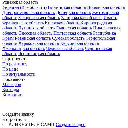
Ровенская область
Украина (Все области)
Винницкая область
Волынская область
Днепропетровская область
Донецкая область
Житомирская
область
Закарпатская область
Запорожская область
Ивано-
Франковская область
Киевская область
Кировоградская
область
Луганская область
Львовская область
Николаевская
область
Одесская область
Полтавская область
Республика
Крым
Ровенская область
Сумская область
Тернопольская
область
Харьковская область
Херсонская область
Хмельницкая область
Черкасская область
Черниговская
область
Черновицкая область
Сортировать
По рейтингу
По цене
По актуальности
Показывать
Мастеров
Бригады
Компании
Создайте заявку
и строители
ОТКЛИКНУТЬСЯ САМИ
Создать тендер