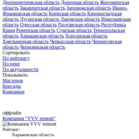
Днепропетровская область
Донецкая область
Житомирская
область
Закарпатская область
Запорожская область
Ивано-
Франковская область
Киевская область
Кировоградская
область
Луганская область
Львовская область
Николаевская
область
Одесская область
Полтавская область
Республика
Крым
Ровенская область
Сумская область
Тернопольская
область
Харьковская область
Херсонская область
Хмельницкая область
Черкасская область
Черниговская
область
Черновицкая область
Сортировать
По рейтингу
По цене
По актуальности
Показывать
Мастеров
Бригады
Компании
оффлайн
Компания "VVV remont"
Рейтинг:
Харьковская область