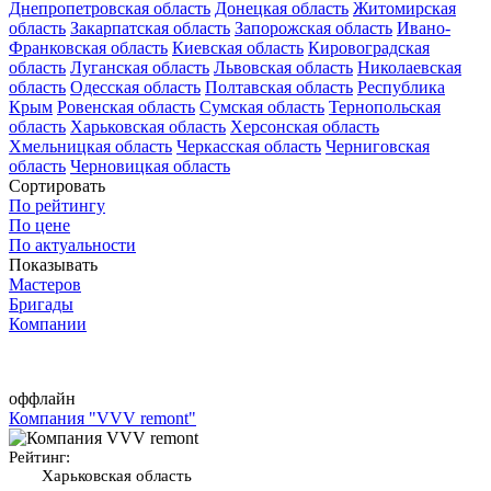
Днепропетровская область
Донецкая область
Житомирская
область
Закарпатская область
Запорожская область
Ивано-
Франковская область
Киевская область
Кировоградская
область
Луганская область
Львовская область
Николаевская
область
Одесская область
Полтавская область
Республика
Крым
Ровенская область
Сумская область
Тернопольская
область
Харьковская область
Херсонская область
Хмельницкая область
Черкасская область
Черниговская
область
Черновицкая область
Сортировать
По рейтингу
По цене
По актуальности
Показывать
Мастеров
Бригады
Компании
оффлайн
Компания "VVV remont"
Рейтинг:
Харьковская область