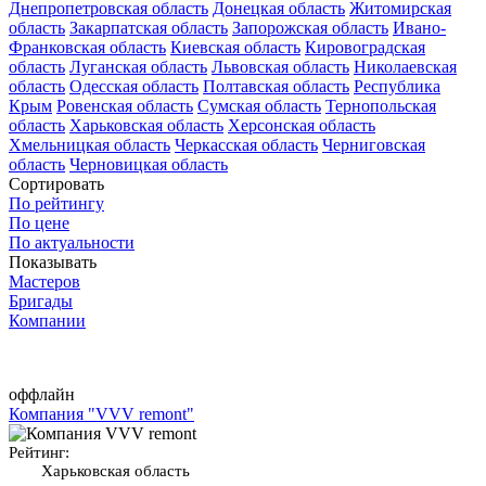
Днепропетровская область
Донецкая область
Житомирская
область
Закарпатская область
Запорожская область
Ивано-
Франковская область
Киевская область
Кировоградская
область
Луганская область
Львовская область
Николаевская
область
Одесская область
Полтавская область
Республика
Крым
Ровенская область
Сумская область
Тернопольская
область
Харьковская область
Херсонская область
Хмельницкая область
Черкасская область
Черниговская
область
Черновицкая область
Сортировать
По рейтингу
По цене
По актуальности
Показывать
Мастеров
Бригады
Компании
оффлайн
Компания "VVV remont"
Рейтинг:
Харьковская область