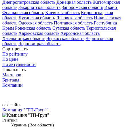
Днепропетровская область
Донецкая область
Житомирская
область
Закарпатская область
Запорожская область
Ивано-
Франковская область
Киевская область
Кировоградская
область
Луганская область
Львовская область
Николаевская
область
Одесская область
Полтавская область
Республика
Крым
Ровенская область
Сумская область
Тернопольская
область
Харьковская область
Херсонская область
Хмельницкая область
Черкасская область
Черниговская
область
Черновицкая область
Сортировать
По рейтингу
По цене
По актуальности
Показывать
Мастеров
Бригады
Компании
оффлайн
Компания ""ТП-Груп""
Рейтинг:
Украина (Все области)