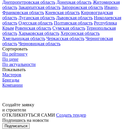
Днепропетровская область
Донецкая область
Житомирская
область
Закарпатская область
Запорожская область
Ивано-
Франковская область
Киевская область
Кировоградская
область
Луганская область
Львовская область
Николаевская
область
Одесская область
Полтавская область
Республика
Крым
Ровенская область
Сумская область
Тернопольская
область
Харьковская область
Херсонская область
Хмельницкая область
Черкасская область
Черниговская
область
Черновицкая область
Сортировать
По рейтингу
По цене
По актуальности
Показывать
Мастеров
Бригады
Компании
Создайте заявку
и строители
ОТКЛИКНУТЬСЯ САМИ
Создать тендер
Подпишись на новости
Подписаться