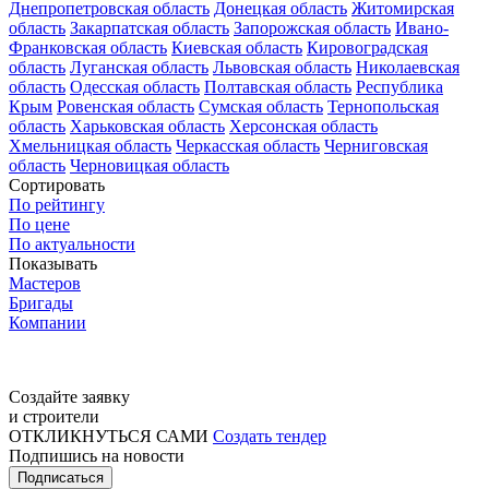
Днепропетровская область
Донецкая область
Житомирская
область
Закарпатская область
Запорожская область
Ивано-
Франковская область
Киевская область
Кировоградская
область
Луганская область
Львовская область
Николаевская
область
Одесская область
Полтавская область
Республика
Крым
Ровенская область
Сумская область
Тернопольская
область
Харьковская область
Херсонская область
Хмельницкая область
Черкасская область
Черниговская
область
Черновицкая область
Сортировать
По рейтингу
По цене
По актуальности
Показывать
Мастеров
Бригады
Компании
Создайте заявку
и строители
ОТКЛИКНУТЬСЯ САМИ
Создать тендер
Подпишись на новости
Подписаться