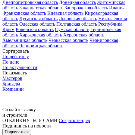
Днепропетровская область
Донецкая область
Житомирская
область
Закарпатская область
Запорожская область
Ивано-
Франковская область
Киевская область
Кировоградская
область
Луганская область
Львовская область
Николаевская
область
Одесская область
Полтавская область
Республика
Крым
Ровенская область
Сумская область
Тернопольская
область
Харьковская область
Херсонская область
Хмельницкая область
Черкасская область
Черниговская
область
Черновицкая область
Сортировать
По рейтингу
По цене
По актуальности
Показывать
Мастеров
Бригады
Компании
Создайте заявку
и строители
ОТКЛИКНУТЬСЯ САМИ
Создать тендер
Подпишись на новости
Подписаться