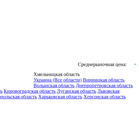
-
Среднерыночная цена:
Хмельницкая область
Украина (Все области)
Винницкая область
Волынская область
Днепропетровская область
ть
Кировоградская область
Луганская область
Львовская
польская область
Харьковская область
Херсонская область