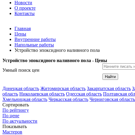
Новости
О проекте
Контакты
Главная
Цены
Внутренние работы
Напольные работы
Устройство эпоксидного наливного пола
Устройство эпоксидного наливного пола - Цены
Умный поиск цен
Найти
Донецкая область
Житомирская область
Закарпатская область
З
область
Николаевская область
Одесская область
Полтавская обл
Хмельницкая область
Черкасская область
Черниговская область
Сортировать
По рейтингу
По цене
По актуальности
Показывать
Мастеров