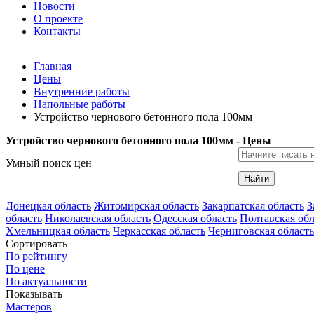
Новости
О проекте
Контакты
Главная
Цены
Внутренние работы
Напольные работы
Устройство чернового бетонного пола 100мм
Устройство чернового бетонного пола 100мм - Цены
Умный поиск цен
Найти
Донецкая область
Житомирская область
Закарпатская область
З
область
Николаевская область
Одесская область
Полтавская обл
Хмельницкая область
Черкасская область
Черниговская область
Сортировать
По рейтингу
По цене
По актуальности
Показывать
Мастеров