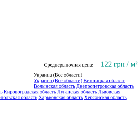
122 грн / м²
Среднерыночная цена:
Украина (Все области)
Украина (Все области)
Винницкая область
Волынская область
Днепропетровская область
ть
Кировоградская область
Луганская область
Львовская
польская область
Харьковская область
Херсонская область