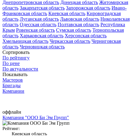
Днепропетровская область
Донецкая область
Житомирская
область
Закарпатская область
Запорожская область
Ивано-
Франковская область
Киевская область
Кировоградская
область
Луганская область
Львовская область
Николаевская
область
Одесская область
Полтавская область
Республика
Крым
Ровенская область
Сумская область
Тернопольская
область
Харьковская область
Херсонская область
Хмельницкая область
Черкасская область
Черниговская
область
Черновицкая область
Сортировать
По рейтингу
По цене
По актуальности
Показывать
Мастеров
Бригады
Компании
оффлайн
Компания "ООО Би Эм Групп"
Рейтинг:
Киевская область