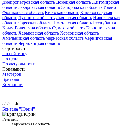
Днепропетровская область
Донецкая область
Житомирская
область
Закарпатская область
Запорожская область
Ивано-
Франковская область
Киевская область
Кировоградская
область
Луганская область
Львовская область
Николаевская
область
Одесская область
Полтавская область
Республика
Крым
Ровенская область
Сумская область
Тернопольская
область
Харьковская область
Херсонская область
Хмельницкая область
Черкасская область
Черниговская
область
Черновицкая область
Сортировать
По рейтингу
По цене
По актуальности
Показывать
Мастеров
Бригады
Компании
оффлайн
Бригада "Юрий"
Рейтинг:
Харьковская область