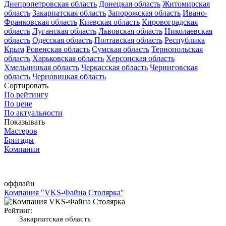
Днепропетровская область
Донецкая область
Житомирская
область
Закарпатская область
Запорожская область
Ивано-
Франковская область
Киевская область
Кировоградская
область
Луганская область
Львовская область
Николаевская
область
Одесская область
Полтавская область
Республика
Крым
Ровенская область
Сумская область
Тернопольская
область
Харьковская область
Херсонская область
Хмельницкая область
Черкасская область
Черниговская
область
Черновицкая область
Сортировать
По рейтингу
По цене
По актуальности
Показывать
Мастеров
Бригады
Компании
оффлайн
Компания "VKS-Файна Столярка"
Рейтинг:
Закарпатская область