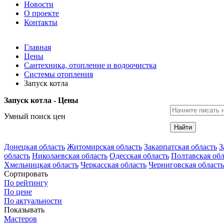
Новости
О проекте
Контакты
Главная
Цены
Сантехника, отопление и водоочистка
Системы отопления
Запуск котла
Запуск котла - Цены
Умный поиск цен
Найти
Донецкая область
Житомирская область
Закарпатская область
З
область
Николаевская область
Одесская область
Полтавская обл
Хмельницкая область
Черкасская область
Черниговская область
Сортировать
По рейтингу
По цене
По актуальности
Показывать
Мастеров