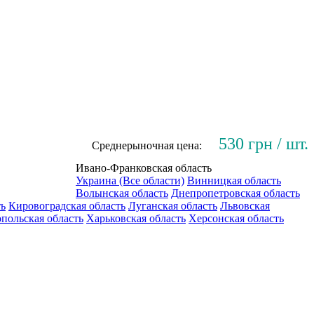
530 грн / шт.
Среднерыночная цена:
Ивано-Франковская область
Украина (Все области)
Винницкая область
Волынская область
Днепропетровская область
ть
Кировоградская область
Луганская область
Львовская
польская область
Харьковская область
Херсонская область