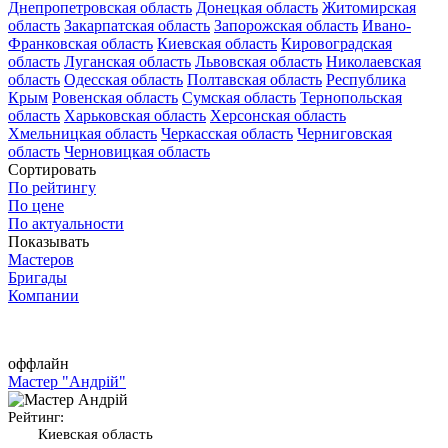
Днепропетровская область
Донецкая область
Житомирская
область
Закарпатская область
Запорожская область
Ивано-
Франковская область
Киевская область
Кировоградская
область
Луганская область
Львовская область
Николаевская
область
Одесская область
Полтавская область
Республика
Крым
Ровенская область
Сумская область
Тернопольская
область
Харьковская область
Херсонская область
Хмельницкая область
Черкасская область
Черниговская
область
Черновицкая область
Сортировать
По рейтингу
По цене
По актуальности
Показывать
Мастеров
Бригады
Компании
оффлайн
Мастер "Андрій"
Рейтинг:
Киевская область