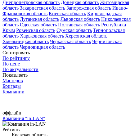
Днепропетровская область
Донецкая область
Житомирская
область
Закарпатская область
Запорожская область
Ивано-
Франковская область
Киевская область
Кировоградская
область
Луганская область
Львовская область
Николаевская
область
Одесская область
Полтавская область
Республика
Крым
Ровенская область
Сумская область
Тернопольская
область
Харьковская область
Херсонская область
Хмельницкая область
Черкасская область
Черниговская
область
Черновицкая область
Сортировать
По рейтингу
По цене
По актуальности
Показывать
Мастеров
Бригады
Компании
оффлайн
Компания "in-LAN"
Рейтинг:
Киевская область