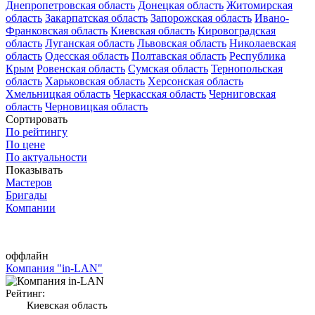
Днепропетровская область
Донецкая область
Житомирская
область
Закарпатская область
Запорожская область
Ивано-
Франковская область
Киевская область
Кировоградская
область
Луганская область
Львовская область
Николаевская
область
Одесская область
Полтавская область
Республика
Крым
Ровенская область
Сумская область
Тернопольская
область
Харьковская область
Херсонская область
Хмельницкая область
Черкасская область
Черниговская
область
Черновицкая область
Сортировать
По рейтингу
По цене
По актуальности
Показывать
Мастеров
Бригады
Компании
оффлайн
Компания "in-LAN"
Рейтинг:
Киевская область