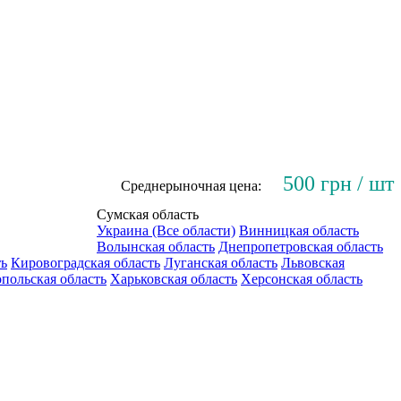
500 грн / шт
Среднерыночная цена:
Сумская область
Украина (Все области)
Винницкая область
Волынская область
Днепропетровская область
ть
Кировоградская область
Луганская область
Львовская
польская область
Харьковская область
Херсонская область