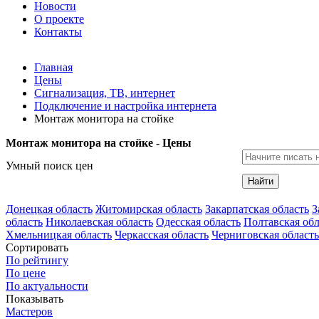
Новости
О проекте
Контакты
Главная
Цены
Сигнализация, ТВ, интернет
Подключение и настройка интернета
Монтаж монитора на стойке
Монтаж монитора на стойке - Цены
Умный поиск цен
Найти
Донецкая область
Житомирская область
Закарпатская область
З
область
Николаевская область
Одесская область
Полтавская обл
Хмельницкая область
Черкасская область
Черниговская область
Сортировать
По рейтингу
По цене
По актуальности
Показывать
Мастеров