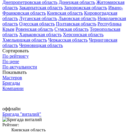
Днепропетровская область
Донецкая область
Житомирская
область
Закарпатская область
Запорожская область
Ивано-
Франковская область
Киевская область
Кировоградская
область
Луганская область
Львовская область
Николаевская
область
Одесская область
Полтавская область
Республика
Крым
Ровенская область
Сумская область
Тернопольская
область
Харьковская область
Херсонская область
Хмельницкая область
Черкасская область
Черниговская
область
Черновицкая область
Сортировать
По рейтингу
По цене
По актуальности
Показывать
Мастеров
Бригады
Компании
оффлайн
Бригада "виталий"
Рейтинг:
Киевская область