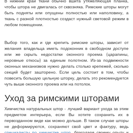
В нижний край ткани обычно вшита утяжеляющая планка,
чтобы штора не двигалась от сквозняка. Римские шторы могут
быть подняты или опущены полностью или наполовину, а
ткань с разной плотностью создаст нужный световой режим в
любом помещении.
Выбор того, как и где крепить римские шторы, зависит от
желания владельца иметь подоконник в свободном доступе
или же скрыть недостатки оконного проема (царапины,
неровные откосы) за единым полотном. Из-за подвижности
оконных механизмов нужно делать столько крепежей, сколько
секций будет зашторено. Если цель состоит в том, чтобы
повесить большую цельную шторку, делать это рекомендуется
чуть выше оконного проема или на потолок.
Уход за римскими шторами
Химчистка натуральных штор - лучший вариант ухода за этим
предметом интерьера, если Вы хотите сохранить их в
первозданном виде как можно дольше. В таком случае шторы
не деформируются, сохраняют свой цвет и фактуру, ведь
специалисты по химчистке штор
, благодаря своему опыту и