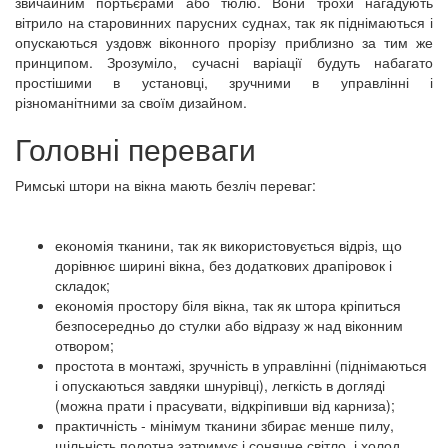
звичайним портьєрами або тюлю. Вони трохи нагадують
вітрило на старовинних парусних суднах, так як піднімаються і
опускаються уздовж віконного прорізу приблизно за тим же
принципом. Зрозуміло, сучасні варіації будуть набагато
простішими в установці, зручними в управлінні і
різноманітними за своїм дизайном.
Головні переваги
Римські штори на вікна мають безліч переваг:
економія тканини, так як використовується відріз, що
дорівнює ширині вікна, без додаткових драпіровок і
складок;
економія простору біля вікна, так як штора кріпиться
безпосередньо до стулки або відразу ж над віконним
отвором;
простота в монтажі, зручність в управлінні (піднімаються
і опускаються завдяки шнурівці), легкість в догляді
(можна прати і прасувати, відкріпивши від карниза);
практичність - мінімум тканини збирає менше пилу,
щільність полотна затримує і сонячне світло, і холод,