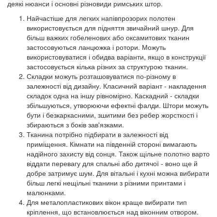
деякі нюанси і основні різновиди римських штор.
Найчастіше для легких напівпрозорих полотен
використовується для підняття звичайний шнур. Для
більш важких гобеленових або оксамитових тканин
застосовуються ланцюжка і ротори. Можуть
використовуватися і обидва варіанти, якщо в конструкції
застосовується кілька різних за структурою тканин.
Складки можуть розташовуватися по-різному в
залежності від дизайну. Класичний варіант - накладення
складок одна на іншу рівномірно. Каскадний - складки
збільшуються, утворюючи ефектні фалди. Штори можуть
бути і безкаркасними, зшитими без ребер жорсткості і
збираються з боків зав'язками.
Тканина потрібно підбирати в залежності від
приміщення. Кімнати на південній стороні вимагають
надійного захисту від сонця. Також щільне полотно варто
віддати перевагу для спальні або дитячої - воно ще й
добре затримує шум. Для вітальні і кухні можна вибирати
більш легкі нещільні тканини з різними принтами і
малюнками.
Для металопластикових вікон краще вибирати тип
кріплення, що встановлюється над віконним отвором.