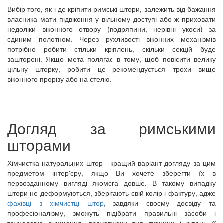
Вибір того, як і де кріпити римські штори, залежить від бажання
власника мати підвіконня у вільному доступі або ж приховати
недоліки віконного отвору (подряпини, нерівні укоси) за
єдиним полотном. Через рухливості віконних механізмів
потрібно робити стільки кріплень, скільки секцій буде
зашторені. Якщо мета полягає в тому, щоб повісити велику
цільну шторку, робити це рекомендується трохи вище
віконного прорізу або на стелю.
Догляд за римськими
шторами
Хімчистка натуральних штор - кращий варіант догляду за цим
предметом інтер'єру, якщо Ви хочете зберегти їх в
первозданному вигляді якомога довше. В такому випадку
штори не деформуються, зберігають свій колір і фактуру, адже
фахівці з хімчистці штор
, завдяки своєму досвіду та
професіоналізму, зможуть підібрати правильні засоби і
технологію очищення, враховуючи тип тканини і рівень її