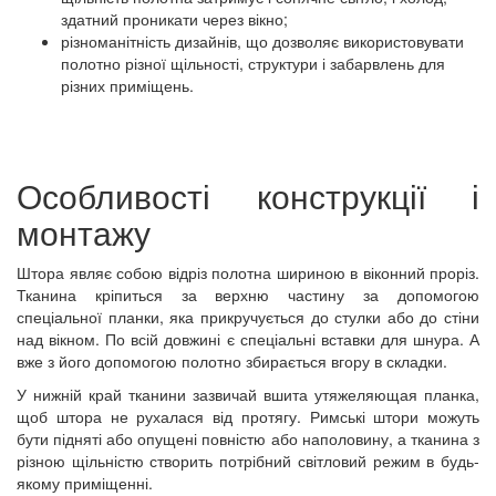
здатний проникати через вікно;
різноманітність дизайнів, що дозволяє використовувати
полотно різної щільності, структури і забарвлень для
різних приміщень.
Особливості конструкції і
монтажу
Штора являє собою відріз полотна шириною в віконний проріз.
Тканина кріпиться за верхню частину за допомогою
спеціальної планки, яка прикручується до стулки або до стіни
над вікном. По всій довжині є спеціальні вставки для шнура. А
вже з його допомогою полотно збирається вгору в складки.
У нижній край тканини зазвичай вшита утяжеляющая планка,
щоб штора не рухалася від протягу. Римські штори можуть
бути підняті або опущені повністю або наполовину, а тканина з
різною щільністю створить потрібний світловий режим в будь-
якому приміщенні.