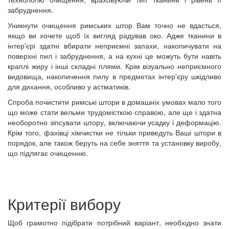
забруднення.
Уникнути очищення римських штор Вам точно не вдасться,
якщо ви хочете щоб їх вигляд радував око. Адже тканини в
інтер'єрі здатні вбирати неприємні запахи, накопичувати на
поверхні пил і забруднення, а на кухні це можуть бути навіть
краплі жиру і інші складні плями. Крім візуально неприємного
видовища, накопичення пилу в предметах інтер'єру шкідливо
для дихання, особливо у астматиків.
Спроба почистити римські штори в домашніх умовах мало того
що може стати вельми трудомісткою справою, але ще і здатна
необоротно зіпсувати штору, включаючи усадку і деформацію.
Крім того, фахівці хімчистки не тільки приведуть Ваші штори в
порядок, але також беруть на себе зняття та установку виробу,
що підлягає очищенню.
Критерії вибору
Щоб грамотно підібрати потрібний варіант, необхідно знати