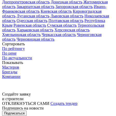
Днепропетровская область
Донецкая область
Житомирская
область
Закарпатская область
Запорожская область
Ивано-
Франковская область
Киевская область
Кировоградская
область
Луганская область
Львовская область
Николаевская
область
Одесская область
Полтавская область
Республика
Крым
Ровенская область
Сумская область
Тернопольская
область
Харьковская область
Херсонская область
Хмельницкая область
Черкасская область
Черниговская
область
Черновицкая область
Сортировать
По рейтингу
По цене
По актуальности
Показывать
Мастеров
Бригады
Компании
Создайте заявку
и строители
ОТКЛИКНУТЬСЯ САМИ
Создать тендер
Подпишись на новости
Подписаться