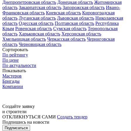
Днепропетровская область
Донецкая область
Житомирская
область
Закарпатская область
Запорожская область
Ивано-
Франковская область
Киевская область
Кировоградская
область
Луганская область
Львовская область
Николаевская
область
Одесская область
Полтавская область
Республика
Крым
Ровенская область
Сумская область
Тернопольская
область
Харьковская область
Херсонская область
Хмельницкая область
Черкасская область
Черниговская
область
Черновицкая область
Сортировать
По рейтингу
По цене
По актуальности
Показывать
Мастеров
Бригады
Компании
Создайте заявку
и строители
ОТКЛИКНУТЬСЯ САМИ
Создать тендер
Подпишись на новости
Подписаться