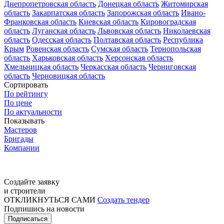
Днепропетровская область
Донецкая область
Житомирская
область
Закарпатская область
Запорожская область
Ивано-
Франковская область
Киевская область
Кировоградская
область
Луганская область
Львовская область
Николаевская
область
Одесская область
Полтавская область
Республика
Крым
Ровенская область
Сумская область
Тернопольская
область
Харьковская область
Херсонская область
Хмельницкая область
Черкасская область
Черниговская
область
Черновицкая область
Сортировать
По рейтингу
По цене
По актуальности
Показывать
Мастеров
Бригады
Компании
Создайте заявку
и строители
ОТКЛИКНУТЬСЯ САМИ
Создать тендер
Подпишись на новости
Подписаться