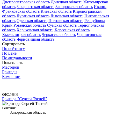
Днепропетровская область
Донецкая область
Житомирская
область
Закарпатская область
Запорожская область
Ивано-
Франковская область
Киевская область
Кировоградская
область
Луганская область
Львовская область
Николаевская
область
Одесская область
Полтавская область
Республика
Крым
Ровенская область
Сумская область
Тернопольская
область
Харьковская область
Херсонская область
Хмельницкая область
Черкасская область
Черниговская
область
Черновицкая область
Сортировать
По рейтингу
По цене
По актуальности
Показывать
Мастеров
Бригады
Компании
оффлайн
Бригада "Сергей Тягней"
Рейтинг:
Запорожская область