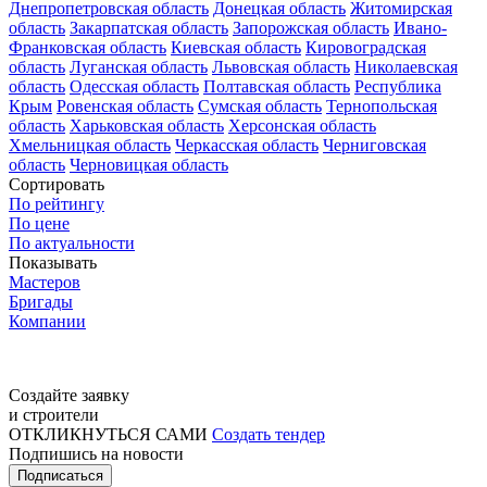
Днепропетровская область
Донецкая область
Житомирская
область
Закарпатская область
Запорожская область
Ивано-
Франковская область
Киевская область
Кировоградская
область
Луганская область
Львовская область
Николаевская
область
Одесская область
Полтавская область
Республика
Крым
Ровенская область
Сумская область
Тернопольская
область
Харьковская область
Херсонская область
Хмельницкая область
Черкасская область
Черниговская
область
Черновицкая область
Сортировать
По рейтингу
По цене
По актуальности
Показывать
Мастеров
Бригады
Компании
Создайте заявку
и строители
ОТКЛИКНУТЬСЯ САМИ
Создать тендер
Подпишись на новости
Подписаться