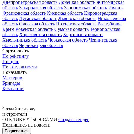
Днепропетровская область
Донецкая область
Житомирская
область
Закарпатская область
Запорожская область
Ивано-
Франковская область
Киевская область
Кировоградская
область
Луганская область
Львовская область
Николаевская
область
Одесская область
Полтавская область
Республика
Крым
Ровенская область
Сумская область
Тернопольская
область
Харьковская область
Херсонская область
Хмельницкая область
Черкасская область
Черниговская
область
Черновицкая область
Сортировать
По рейтингу
По цене
По актуальности
Показывать
Мастеров
Бригады
Компании
Создайте заявку
и строители
ОТКЛИКНУТЬСЯ САМИ
Создать тендер
Подпишись на новости
Подписаться