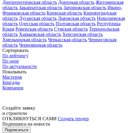
Днепропетровская область
Донецкая область
Житомирская
область
Закарпатская область
Запорожская область
Ивано-
Франковская область
Киевская область
Кировоградская
область
Луганская область
Львовская область
Николаевская
область
Одесская область
Полтавская область
Республика
Крым
Ровенская область
Сумская область
Тернопольская
область
Харьковская область
Херсонская область
Хмельницкая область
Черкасская область
Черниговская
область
Черновицкая область
Сортировать
По рейтингу
По цене
По актуальности
Показывать
Мастеров
Бригады
Компании
Создайте заявку
и строители
ОТКЛИКНУТЬСЯ САМИ
Создать тендер
Подпишись на новости
Подписаться