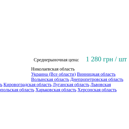
1 280 грн / шт
Среднерыночная цена:
Николаевская область
Украина (Все области)
Винницкая область
Волынская область
Днепропетровская область
ть
Кировоградская область
Луганская область
Львовская
польская область
Харьковская область
Херсонская область