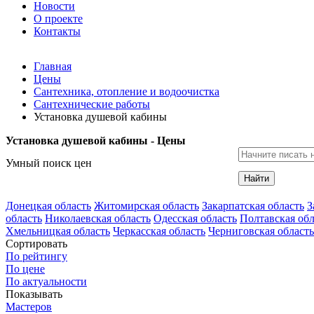
Новости
О проекте
Контакты
Главная
Цены
Сантехника, отопление и водоочистка
Сантехнические работы
Установка душевой кабины
Установка душевой кабины - Цены
Умный поиск цен
Найти
Донецкая область
Житомирская область
Закарпатская область
З
область
Николаевская область
Одесская область
Полтавская обл
Хмельницкая область
Черкасская область
Черниговская область
Сортировать
По рейтингу
По цене
По актуальности
Показывать
Мастеров