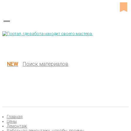
Украина (все области)
Русский
Вход / Регистрация
NEW
Поиск материалов
Главная
Цены
Демонтаж
Работы по демонтажу, штробы, проемы