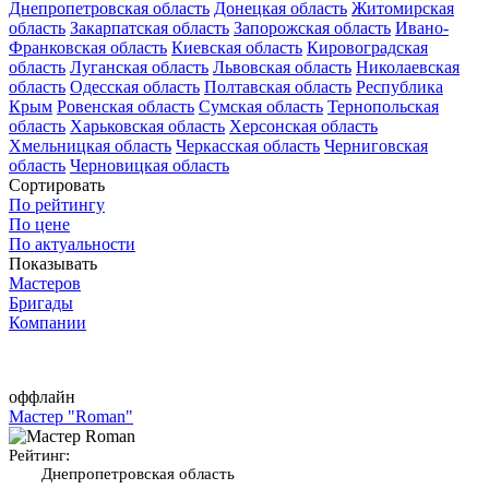
Днепропетровская область
Донецкая область
Житомирская
область
Закарпатская область
Запорожская область
Ивано-
Франковская область
Киевская область
Кировоградская
область
Луганская область
Львовская область
Николаевская
область
Одесская область
Полтавская область
Республика
Крым
Ровенская область
Сумская область
Тернопольская
область
Харьковская область
Херсонская область
Хмельницкая область
Черкасская область
Черниговская
область
Черновицкая область
Сортировать
По рейтингу
По цене
По актуальности
Показывать
Мастеров
Бригады
Компании
оффлайн
Мастер "Roman"
Рейтинг:
Днепропетровская область