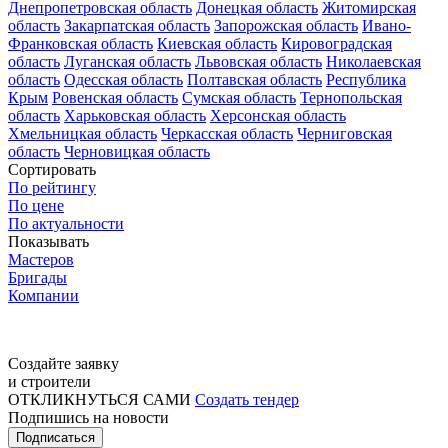
Днепропетровская область
Донецкая область
Житомирская
область
Закарпатская область
Запорожская область
Ивано-
Франковская область
Киевская область
Кировоградская
область
Луганская область
Львовская область
Николаевская
область
Одесская область
Полтавская область
Республика
Крым
Ровенская область
Сумская область
Тернопольская
область
Харьковская область
Херсонская область
Хмельницкая область
Черкасская область
Черниговская
область
Черновицкая область
Сортировать
По рейтингу
По цене
По актуальности
Показывать
Мастеров
Бригады
Компании
Создайте заявку
и строители
ОТКЛИКНУТЬСЯ САМИ
Создать тендер
Подпишись на новости
Подписаться