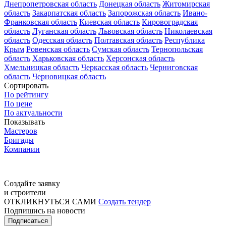
Днепропетровская область
Донецкая область
Житомирская
область
Закарпатская область
Запорожская область
Ивано-
Франковская область
Киевская область
Кировоградская
область
Луганская область
Львовская область
Николаевская
область
Одесская область
Полтавская область
Республика
Крым
Ровенская область
Сумская область
Тернопольская
область
Харьковская область
Херсонская область
Хмельницкая область
Черкасская область
Черниговская
область
Черновицкая область
Сортировать
По рейтингу
По цене
По актуальности
Показывать
Мастеров
Бригады
Компании
Создайте заявку
и строители
ОТКЛИКНУТЬСЯ САМИ
Создать тендер
Подпишись на новости
Подписаться