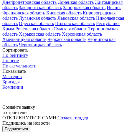
Днепропетровская область
Донецкая область
Житомирская
область
Закарпатская область
Запорожская область
Ивано-
Франковская область
Киевская область
Кировоградская
область
Луганская область
Львовская область
Николаевская
область
Одесская область
Полтавская область
Республика
Крым
Ровенская область
Сумская область
Тернопольская
область
Харьковская область
Херсонская область
Хмельницкая область
Черкасская область
Черниговская
область
Черновицкая область
Сортировать
По рейтингу
По цене
По актуальности
Показывать
Мастеров
Бригады
Компании
Создайте заявку
и строители
ОТКЛИКНУТЬСЯ САМИ
Создать тендер
Подпишись на новости
Подписаться