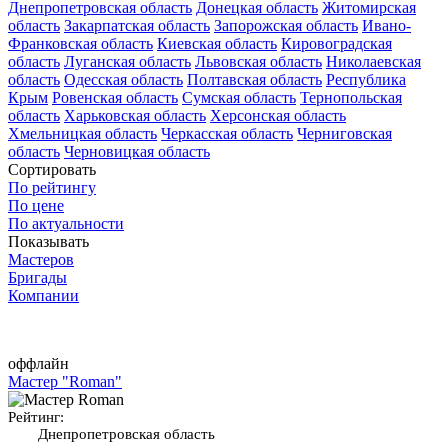
Днепропетровская область
Донецкая область
Житомирская
область
Закарпатская область
Запорожская область
Ивано-
Франковская область
Киевская область
Кировоградская
область
Луганская область
Львовская область
Николаевская
область
Одесская область
Полтавская область
Республика
Крым
Ровенская область
Сумская область
Тернопольская
область
Харьковская область
Херсонская область
Хмельницкая область
Черкасская область
Черниговская
область
Черновицкая область
Сортировать
По рейтингу
По цене
По актуальности
Показывать
Мастеров
Бригады
Компании
оффлайн
Мастер "Roman"
Рейтинг:
Днепропетровская область