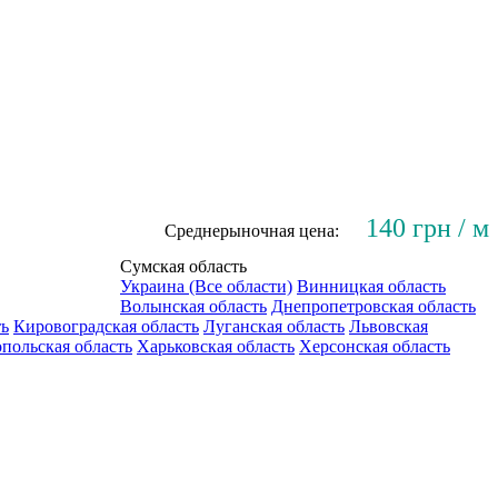
140 грн / м
Среднерыночная цена:
Сумская область
Украина (Все области)
Винницкая область
Волынская область
Днепропетровская область
ть
Кировоградская область
Луганская область
Львовская
польская область
Харьковская область
Херсонская область