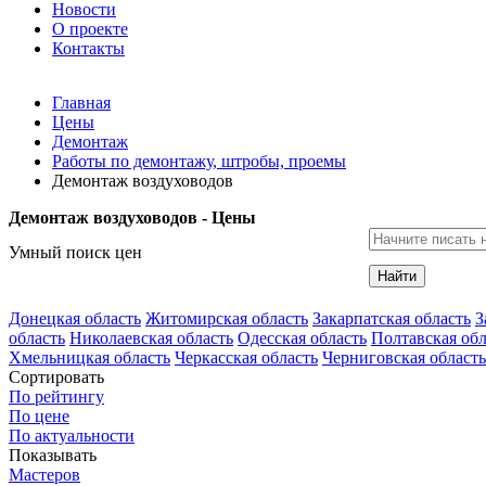
Новости
О проекте
Контакты
Главная
Цены
Демонтаж
Работы по демонтажу, штробы, проемы
Демонтаж воздуховодов
Демонтаж воздуховодов - Цены
Умный поиск цен
Найти
Донецкая область
Житомирская область
Закарпатская область
З
область
Николаевская область
Одесская область
Полтавская обл
Хмельницкая область
Черкасская область
Черниговская область
Сортировать
По рейтингу
По цене
По актуальности
Показывать
Мастеров