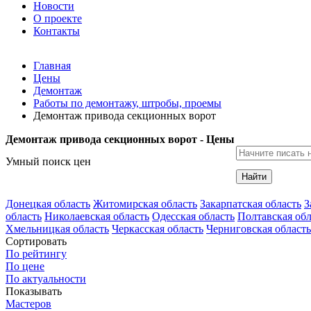
Новости
О проекте
Контакты
Главная
Цены
Демонтаж
Работы по демонтажу, штробы, проемы
Демонтаж привода секционных ворот
Демонтаж привода секционных ворот - Цены
Умный поиск цен
Найти
Донецкая область
Житомирская область
Закарпатская область
З
область
Николаевская область
Одесская область
Полтавская обл
Хмельницкая область
Черкасская область
Черниговская область
Сортировать
По рейтингу
По цене
По актуальности
Показывать
Мастеров