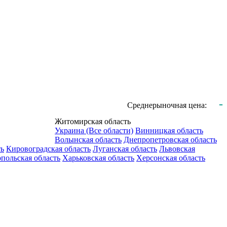
-
Среднерыночная цена:
Житомирская область
Украина (Все области)
Винницкая область
Волынская область
Днепропетровская область
ть
Кировоградская область
Луганская область
Львовская
польская область
Харьковская область
Херсонская область