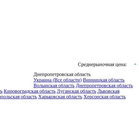
-
Среднерыночная цена:
Днепропетровская область
Украина (Все области)
Винницкая область
Волынская область
Днепропетровская область
ть
Кировоградская область
Луганская область
Львовская
польская область
Харьковская область
Херсонская область