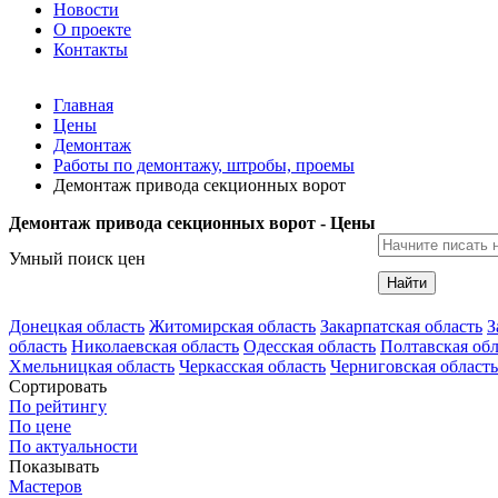
Новости
О проекте
Контакты
Главная
Цены
Демонтаж
Работы по демонтажу, штробы, проемы
Демонтаж привода секционных ворот
Демонтаж привода секционных ворот - Цены
Умный поиск цен
Найти
Донецкая область
Житомирская область
Закарпатская область
З
область
Николаевская область
Одесская область
Полтавская обл
Хмельницкая область
Черкасская область
Черниговская область
Сортировать
По рейтингу
По цене
По актуальности
Показывать
Мастеров