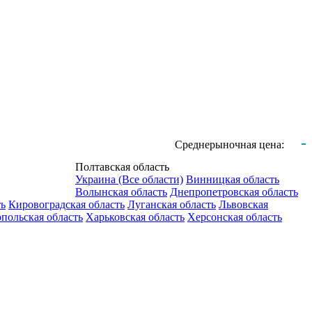
-
Среднерыночная цена:
Полтавская область
Украина (Все области)
Винницкая область
Волынская область
Днепропетровская область
ть
Кировоградская область
Луганская область
Львовская
польская область
Харьковская область
Херсонская область