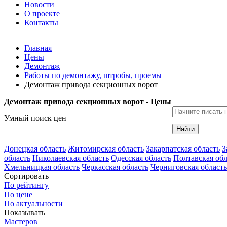
Новости
О проекте
Контакты
Главная
Цены
Демонтаж
Работы по демонтажу, штробы, проемы
Демонтаж привода секционных ворот
Демонтаж привода секционных ворот - Цены
Умный поиск цен
Найти
Донецкая область
Житомирская область
Закарпатская область
З
область
Николаевская область
Одесская область
Полтавская обл
Хмельницкая область
Черкасская область
Черниговская область
Сортировать
По рейтингу
По цене
По актуальности
Показывать
Мастеров