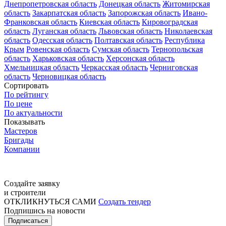
Днепропетровская область
Донецкая область
Житомирская
область
Закарпатская область
Запорожская область
Ивано-
Франковская область
Киевская область
Кировоградская
область
Луганская область
Львовская область
Николаевская
область
Одесская область
Полтавская область
Республика
Крым
Ровенская область
Сумская область
Тернопольская
область
Харьковская область
Херсонская область
Хмельницкая область
Черкасская область
Черниговская
область
Черновицкая область
Сортировать
По рейтингу
По цене
По актуальности
Показывать
Мастеров
Бригады
Компании
Создайте заявку
и строители
ОТКЛИКНУТЬСЯ САМИ
Создать тендер
Подпишись на новости
Подписаться