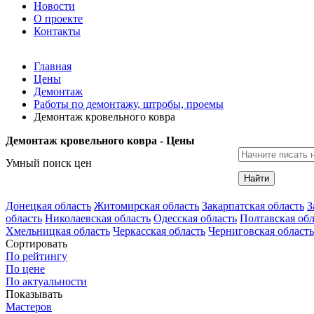
Новости
О проекте
Контакты
Главная
Цены
Демонтаж
Работы по демонтажу, штробы, проемы
Демонтаж кровельного ковра
Демонтаж кровельного ковра - Цены
Умный поиск цен
Найти
Донецкая область
Житомирская область
Закарпатская область
З
область
Николаевская область
Одесская область
Полтавская обл
Хмельницкая область
Черкасская область
Черниговская область
Сортировать
По рейтингу
По цене
По актуальности
Показывать
Мастеров