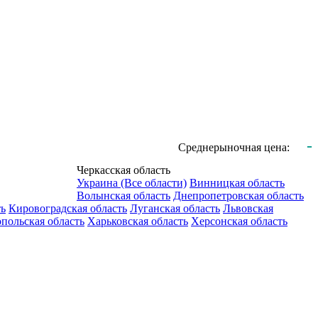
-
Среднерыночная цена:
Черкасская область
Украина (Все области)
Винницкая область
Волынская область
Днепропетровская область
ть
Кировоградская область
Луганская область
Львовская
польская область
Харьковская область
Херсонская область