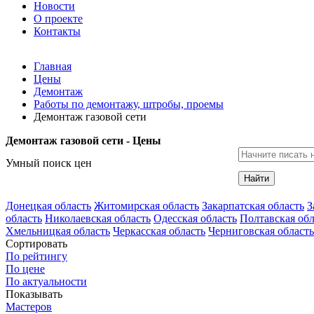
Новости
О проекте
Контакты
Главная
Цены
Демонтаж
Работы по демонтажу, штробы, проемы
Демонтаж газовой сети
Демонтаж газовой сети - Цены
Умный поиск цен
Найти
Донецкая область
Житомирская область
Закарпатская область
З
область
Николаевская область
Одесская область
Полтавская обл
Хмельницкая область
Черкасская область
Черниговская область
Сортировать
По рейтингу
По цене
По актуальности
Показывать
Мастеров