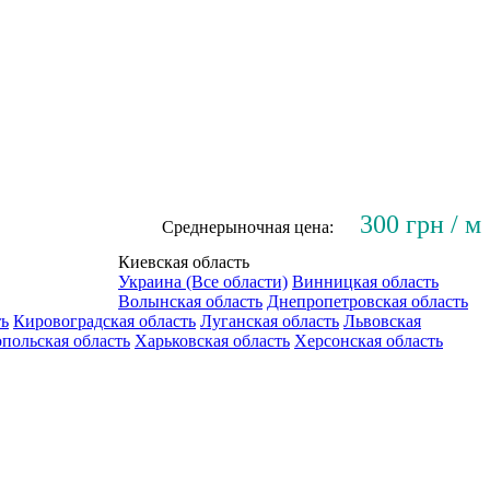
300 грн / м
Среднерыночная цена:
Киевская область
Украина (Все области)
Винницкая область
Волынская область
Днепропетровская область
ть
Кировоградская область
Луганская область
Львовская
польская область
Харьковская область
Херсонская область