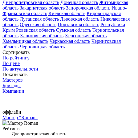
Днепропетровская область
Донецкая область
Житомирская
область
Закарпатская область
Запорожская область
Ивано-
Франковская область
Киевская область
Кировоградская
область
Луганская область
Львовская область
Николаевская
область
Одесская область
Полтавская область
Республика
Крым
Ровенская область
Сумская область
Тернопольская
область
Харьковская область
Херсонская область
Хмельницкая область
Черкасская область
Черниговская
область
Черновицкая область
Сортировать
По рейтингу
По цене
По актуальности
Показывать
Мастеров
Бригады
Компании
оффлайн
Мастер "Roman"
Рейтинг:
Днепропетровская область